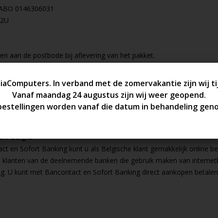
ABO 0146306031
L2U
en aan de postbode bij aflevering van het pakket.
embours kosten zijn €10,00
t (afhalen)
elling bij ons af komt halen kunt u ervoor kiezen om de betaling aan 
tant betalen.
uit België
t en Sofort Banking kunt u als Belgische klant gemakkelijk online be
he klanten van de deelnemende banken die gebruik maken van interne
ng. U kunt met Bancontact en Sofort Banking direct aankopen betale