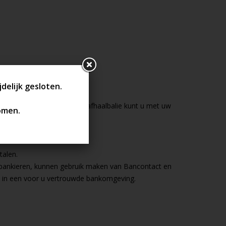
de balie te voldoen. Aan de afhaalbalie kunt u met uw
talen.
tbankieren, kunnen gebruik maken van Bancontact en
n in een voor u vertrouwde bankomgeving.