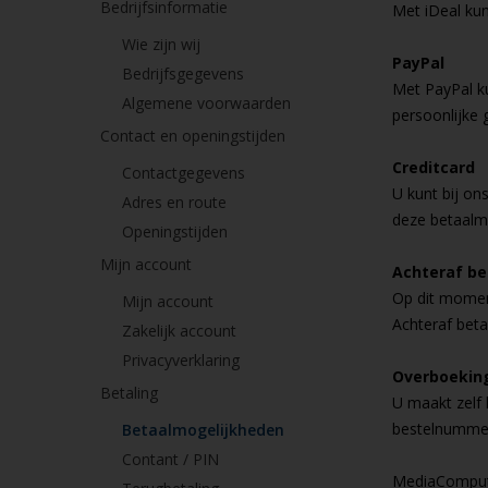
Bedrijfsinformatie
Met iDeal kun
Wie zijn wij
PayPal
Bedrijfsgegevens
Met PayPal k
Algemene voorwaarden
persoonlijke
Contact en openingstijden
Creditcard
Contactgegevens
U kunt bij on
Adres en route
deze betaalm
Openingstijden
Mijn account
Achteraf be
Op dit momen
Mijn account
Achteraf beta
Zakelijk account
Privacyverklaring
Overboekin
Betaling
U maakt zelf 
bestelnummer 
Betaalmogelijkheden
Contant / PIN
MediaComput