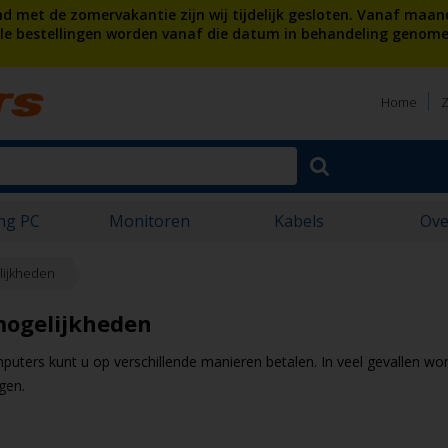
 met de zomervakantie zijn wij tijdelijk gesloten. Vanaf maan
lle bestellingen worden vanaf die datum in behandeling genome
Home
Z
ng PC
Monitoren
Kabels
Ove
lijkheden
mogelijkheden
uters kunt u op verschillende manieren betalen. In veel gevallen wor
gen.