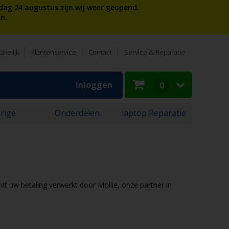
dag 24 augustus zijn wij weer geopend.
n.
akelijk
Klantenservice
Contact
Service & Reparatie
inloggen
0
rige
Onderdelen
laptop Reparatie
dt uw betaling verwerkt door Mollie, onze partner in