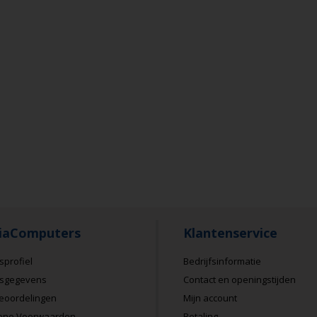
iaComputers
Klantenservice
sprofiel
Bedrijfsinformatie
fsgegevens
Contact en openingstijden
eoordelingen
Mijn account
ene Voorwaarden
Betaling