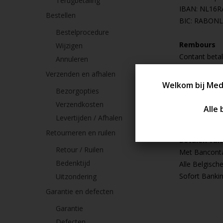
Terugbetaling
IBAN: NL16R
Bestellen
BIC: RABON
Bestelprocedure
Rembours
Wijzigen
Contant betal
Annuleren
Bijkomende r
Verzenden en afhalen
Bezorgopties
PIN / Contan
Verzendkosten
Als u uw best
pinpas of con
Levertijden / Afhalen
Retourneren en ruilen
Betalen van
Retour / Ruilen
Met Bancontac
Bedenktijd
Alle Belgisc
Sofort Banki
Uitzondering
Garantie en defecten
Garantie
Defecten