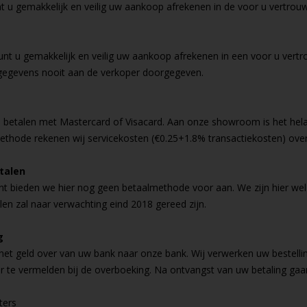
t u gemakkelijk en veilig uw aankoop afrekenen in de voor u vertrou
unt u gemakkelijk en veilig uw aankoop afrekenen in een voor u ver
 gegevens nooit aan de verkoper doorgegeven.
s betalen met Mastercard of Visacard. Aan onze showroom is het hela
ethode rekenen wij servicekosten (€0.25+1.8% transactiekosten) over
talen
t bieden we hier nog geen betaalmethode voor aan. We zijn hier wel
len zal naar verwachting eind 2018 gereed zijn.
g
het geld over van uw bank naar onze bank. Wij verwerken uw bestelli
te vermelden bij de overboeking. Na ontvangst van uw betaling gaan 
ers