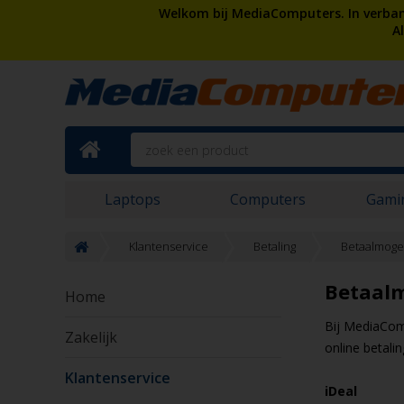
Welkom bij MediaComputers. In verband
A
Laptops
Computers
Gami
Klantenservice
Betaling
Betaalmoge
Betaal
Home
Bij MediaComp
Zakelijk
online betalin
Klantenservice
iDeal