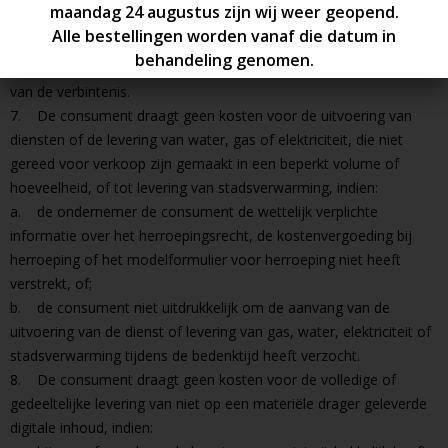
een bedrag verschuldigd dat evenredig is aan dat gedeelte van de
verbintenis dat door de ondernemer is nagekomen op het
moment van herroeping, vergeleken met de volledige nakoming
van de verbintenis.
7. De consument draagt geen kosten voor de uitvoering van
diensten of de levering van water, gas of elektriciteit, die niet
gereed voor verkoop zijn gemaakt in een beperkt volume of
hoeveelheid, of tot levering van stadsverwarming, indien:
a. de ondernemer de consument de wettelijk verplichte
informatie over het herroepingsrecht, de kostenvergoeding bij
herroeping of het modelformulier voor herroeping niet heeft
verstrekt, of;
b. de consument niet uitdrukkelijk om de aanvang van de
uitvoering van de dienst of levering van gas, water, elektriciteit of
stadsverwarming tijdens de bedenktijd heeft verzocht.
8. De consument draagt geen kosten voor de volledige of
gedeeltelijke levering van niet op een materiële drager geleverde
digitale inhoud, indien: