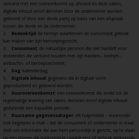
verband met een overeenkomst op afstand en deze zaken,
digitale inhoud en/of diensten door de ondernemer worden
geleverd of door een derde partij op basis van een afspraak
tussen die derde en de ondernemer;
2.
Bedenktijd
: de termijn waarbinnen de consument gebruik
kan maken van zijn herroepingsrecht;
3.
Consument
: de natuurlijke persoon die niet handelt voor
doeleinden die verband houden met zijn handels-, bedrijfs-,
ambachts- of beroepsactiviteit;
4.
Dag
: kalenderdag;
5.
Digitale inhoud
: gegevens die in digitale vorm
geproduceerd en geleverd worden;
6.
Duurovereenkomst
: een overeenkomst die strekt tot de
regelmatige levering van zaken, diensten en/of digitale inhoud
gedurende een bepaalde periode;
7.
Duurzame gegevensdrager
: elk hulpmiddel – waaronder
ook begrepen e-mail – dat de consument of ondernemer in staat
stelt om informatie die aan hem persoonlijk is gericht, op te slaan
op een manier die toekomstige raadpleging of gebruik gedurende