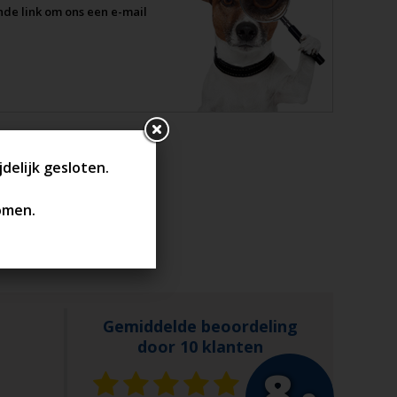
ande link om ons een e-mail
Gemiddelde beoordeling
door 10 klanten
8