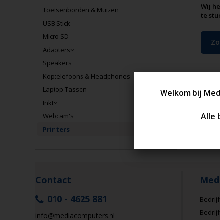
Wij he
Toetsenborden & Muizen
te stu
USB Stick
Micro SD
Zo
Adapters
Speakers
Koptelefoons & Headphones
Laptop Tassen
Inkt
Webcam's
Printers
Contact
Med
010 - 4625 881
Bedrijf
Bedrij
info@mediacomputers.nl