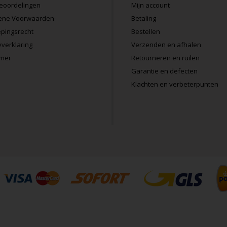
eoordelingen
Mijn account
ene Voorwaarden
Betaling
pingsrecht
Bestellen
Zeer tevred
yverklaring
Verzenden en afhalen
Stefa
imer
Retourneren en ruilen
Garantie en defecten
meer
Klachten en verbeterpunten