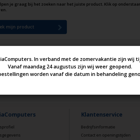
lpen je graag bij het zoeken naar het juiste product. Klik op ondersta
ren.
ek mijn product
iaComputers
Klantenservice
sprofiel
Bedrijfsinformatie
fsgegevens
Contact en openingstijden