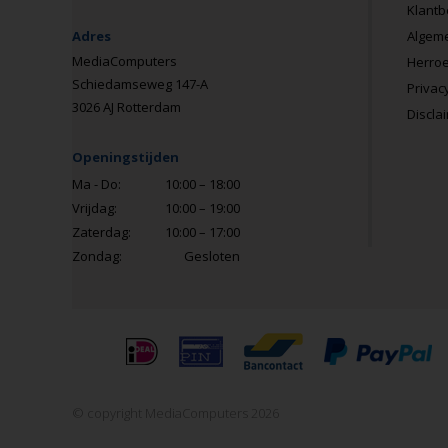
Klantb
Adres
Algem
MediaComputers
Herroe
Schiedamseweg 147-A
Privac
3026 AJ Rotterdam
Discla
Openingstijden
Ma - Do:
10:00 – 18:00
Vrijdag:
10:00 – 19:00
Zaterdag:
10:00 – 17:00
Zondag:
Gesloten
© copyright MediaComputers 2026