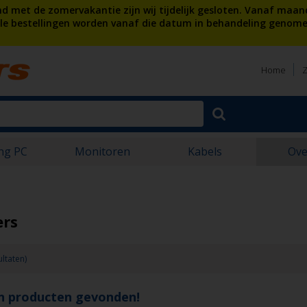
 met de zomervakantie zijn wij tijdelijk gesloten. Vanaf maan
lle bestellingen worden vanaf die datum in behandeling genome
Home
Z
ng PC
Monitoren
Kabels
Ove
ers
ultaten)
n producten gevonden!