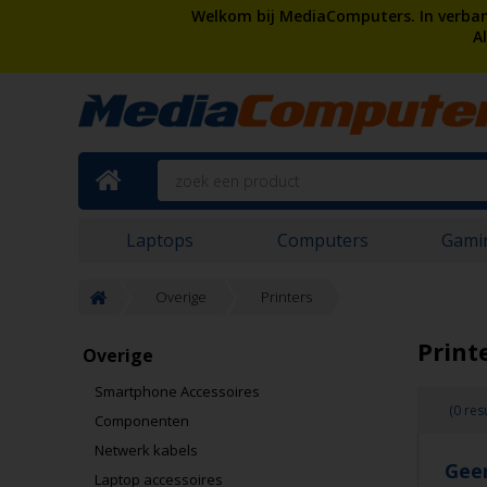
Welkom bij MediaComputers. In verband
A
Laptops
Computers
Gami
Overige
Printers
Print
Overige
Smartphone Accessoires
(0 res
Componenten
Netwerk kabels
Gee
Laptop accessoires