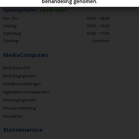
Openingstijden
wij zijn open!
Ma - Do:
10:00 – 18:00
Vrijdag:
10:00 – 19:00
Zaterdag:
10:00 – 17:00
Zondag:
Gesloten
MediaComputers
Bedrijfsprofiel
Bedrijfsgegevens
Klantbeoordelingen
Algemene Voorwaarden
Herroepingsrecht
Privacyverklaring
Disclaimer
Klantenservice