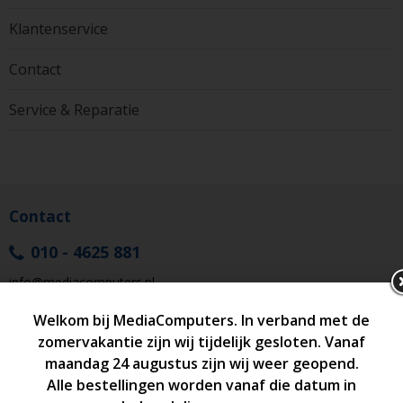
Klantenservice
Contact
Service & Reparatie
Contact
010 - 4625 881
info@mediacomputers.nl
Adres
MediaComputers
Schiedamseweg 147-A
3026 AJ Rotterdam