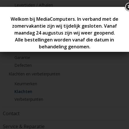
Levertijden / Afhalen
Retourneren en ruilen
Retour / Ruilen
Bedenktijd
Uitzondering
Garantie en defecten
Garantie
Defecten
Klachten en verbeterpunten
Keurmerken
Klachten
Verbeterpunten
Contact
Service & Reparatie