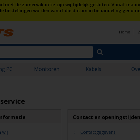
 met de zomervakantie zijn wij tijdelijk gesloten. Vanaf maan
lle bestellingen worden vanaf die datum in behandeling genome
Home
Z
ng PC
Monitoren
Kabels
Ove
service
informatie
Contact en openingstijde
n wij
Contactgegevens