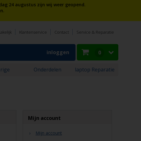
dag 24 augustus zijn wij weer geopend.
n.
akelijk
Klantenservice
Contact
Service & Reparatie
inloggen
0
rige
Onderdelen
laptop Reparatie
n
Mijn account
Mijn account