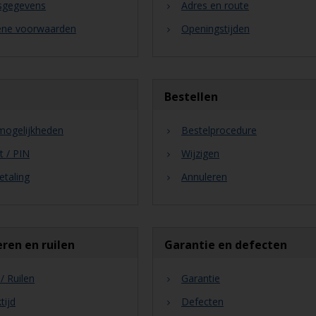
fsgegevens
Adres en route
ne voorwaarden
Openingstijden
Bestellen
mogelijkheden
Bestelprocedure
t / PIN
Wijzigen
etaling
Annuleren
ren en ruilen
Garantie en defecten
/ Ruilen
Garantie
tijd
Defecten