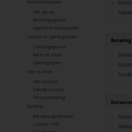
Bedrijfsinformatie
Bedrij
Wie zijn wij
Algeme
Bedrijfsgegevens
Algemene voorwaarden
Contact en openingstijden
Betaling
Contactgegevens
Betaal
Adres en route
Openingstijden
Contan
Mijn account
Terugb
Mijn account
Zakelijk account
Privacyverklaring
Retourne
Betaling
Betaalmogelijkheden
Retour 
Contant / PIN
Bedenk