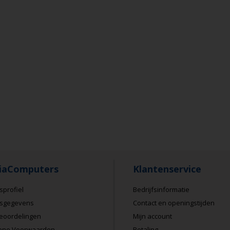
iaComputers
Klantenservice
sprofiel
Bedrijfsinformatie
fsgegevens
Contact en openingstijden
eoordelingen
Mijn account
ene Voorwaarden
Betaling