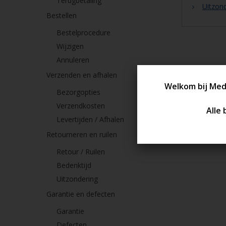
Terugbetaling
Uitzon
Bestellen
Bestelprocedure
Wijzigen
Annuleren
Verzenden en afhalen
Bezorgopties
Verzendkosten
Levertijden / Afhalen
Retourneren en ruilen
Retour / Ruilen
Bedenktijd
Uitzondering
Garantie en defecten
Garantie
Defecten