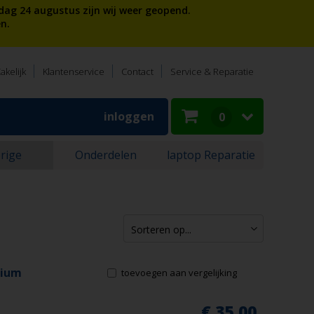
dag 24 augustus zijn wij weer geopend.
n.
akelijk
Klantenservice
Contact
Service & Reparatie
inloggen
0
rige
Onderdelen
laptop Reparatie
mium
toevoegen aan vergelijking
€ 35,00