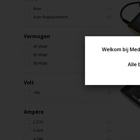
Acer
(1)
Acer Replacement
(3)
Vermogen
45 Watt
(1)
65 Watt
(2)
90 Watt
(1)
Volt
19V
(4)
Ampére
2.37A
(1)
3.42A
(2)
4.74A
(1)