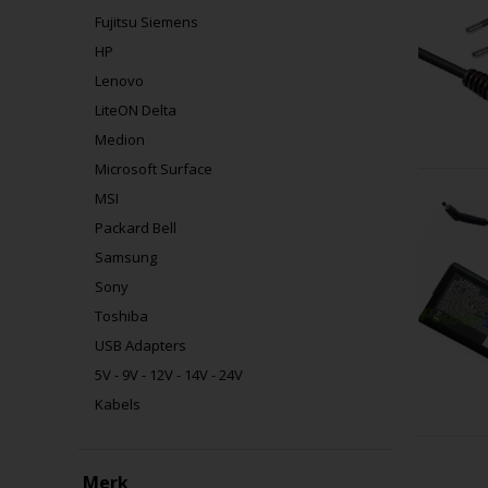
Fujitsu Siemens
HP
Lenovo
LiteON Delta
Medion
Microsoft Surface
MSI
Packard Bell
Samsung
Sony
Toshiba
USB Adapters
5V - 9V - 12V - 14V - 24V
Kabels
Merk