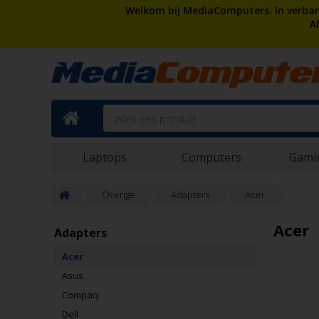
Welkom bij MediaComputers. In verband
A
Laptops
Computers
Gami
Overige
Adapters
Acer
Acer
Adapters
Acer
Asus
Compaq
Dell