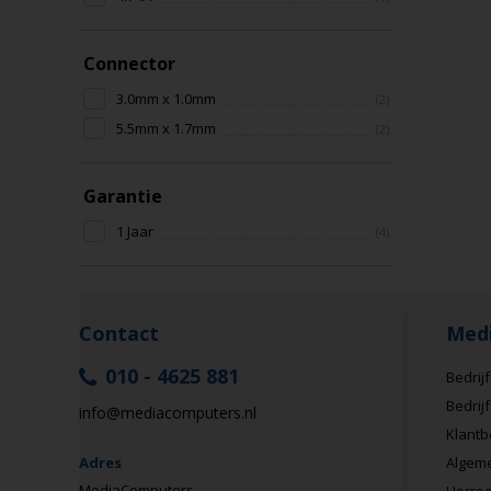
Connector
3.0mm x 1.0mm
(2)
5.5mm x 1.7mm
(2)
Garantie
1 Jaar
(4)
Contact
Med
010 - 4625 881
Bedrijf
Bedrij
info@mediacomputers.nl
Klantb
Adres
Algem
MediaComputers