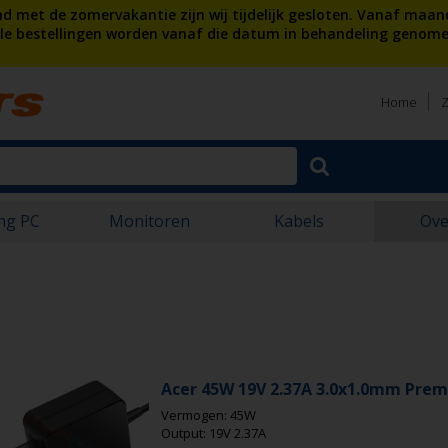
 met de zomervakantie zijn wij tijdelijk gesloten. Vanaf maan
lle bestellingen worden vanaf die datum in behandeling genome
Home
Z
ng PC
Monitoren
Kabels
Ove
Acer 45W 19V 2.37A 3.0x1.0mm Pre
Vermogen: 45W
Output: 19V 2.37A