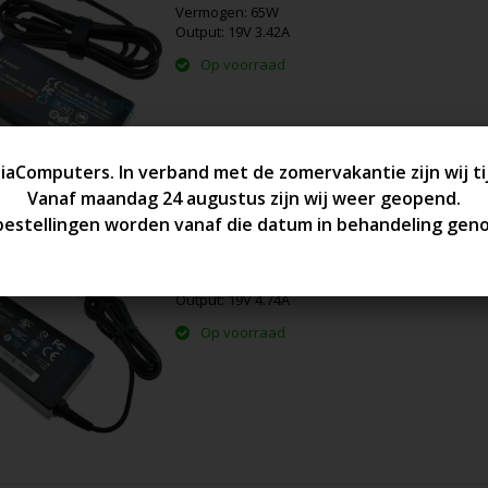
Vermogen: 65W
Output: 19V 3.42A
Op voorraad
Acer 90W 19V 4.74A 5.5x1.7mm Pre
Vermogen: 90
Output: 19V 4.74A
Op voorraad