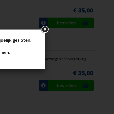
€ 35,00
bestellen
mium
toevoegen aan vergelijking
€ 35,00
bestellen