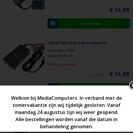
€ 15,00
bestellen
14V 3A 42W 6.5x4.4mm Adapter
Vermogen: 42W
Output: 14V 3A
Niet op voorraad
€ 15,00
€ 19,00
bestellen
24V 2.5A 60W 5.5x2.1mm
Vermogen: 60W
Output: 24V 2.5A
Niet op voorraad