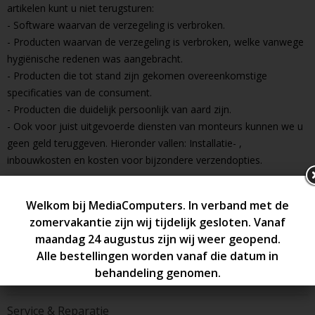
artikelen kunt u niet terugsturen:
- Software waarvan de verzegeling is verbroken.
- Producten waarvan de verzegeling is verbroken, welke vanwege
hygiënische redenen was aangebracht.
- Producten die tot stand zijn gekomen overeenkomstige
specificaties van de consument.
- Producten die duidelijk persoonlijk van aard zijn.
- Ook voor juist uitgevoerde diensten van monteurs kunnen we u
geen geld teruggeven. Hieronder vallen: Installatie- ,
inbouwkosten en kosten voor bijzondere verzendopties.
Home
Zakelijk
Klantenservice
Contact
Service & Reparatie