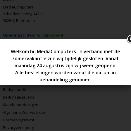
MediaComputers
Schiedamseweg 147-A
3026 AJ Rotterdam
Openingstijden
wij zijn open!
Ma - Do:
10:00 – 18:00
Vrijdag:
10:00 – 19:00
Zaterdag:
10:00 – 17:00
Zondag:
Gesloten
MediaComputers
Bedrijfsprofiel
Bedrijfsgegevens
Klantbeoordelingen
Algemene Voorwaarden
Herroepingsrecht
Privacyverklaring