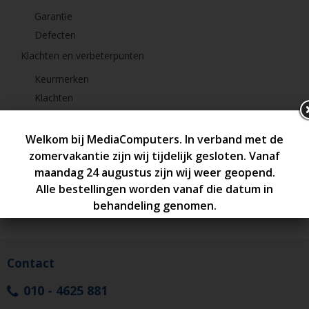
Garantie
Defecten
Klachten en verbeterpunten
Keurmerken
Klachten
Verbeterpunten
Contact
Service & Reparatie
Contact
010 - 4625 881