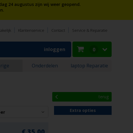
dag 24 augustus zijn wij weer geopend.
n.
akelijk
Klantenservice
Contact
Service & Reparatie
inloggen
0
rige
Onderdelen
laptop Reparatie
terug
Extra opties
€ 35,00