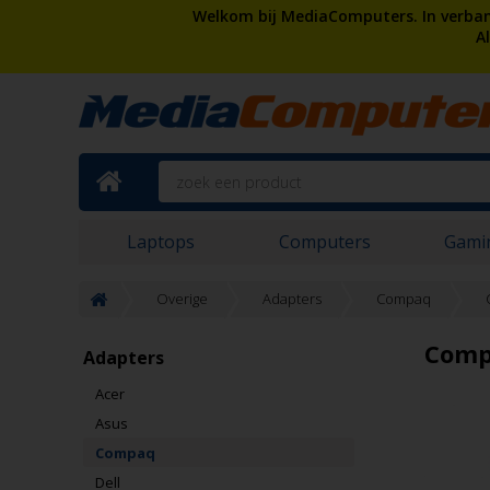
Welkom bij MediaComputers. In verband
A
Laptops
Computers
Gami
Overige
Adapters
Compaq
Comp
Adapters
Acer
Asus
Compaq
Dell