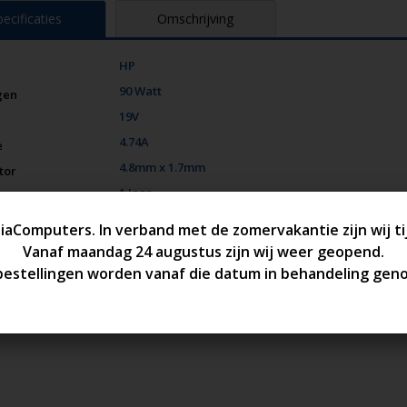
pecificaties
Omschrijving
HP
90 Watt
gen
19V
4.74A
e
4.8mm x 1.7mm
tor
1 Jaar
ie
Nieuw
e