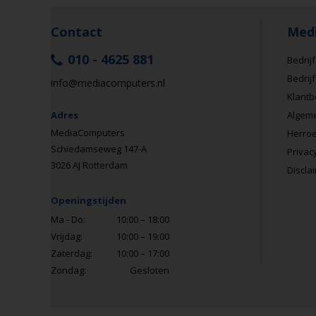
Contact
Med
010 - 4625 881
Bedrijf
Bedrij
info@mediacomputers.nl
Klantb
Adres
Algem
MediaComputers
Herroe
Schiedamseweg 147-A
Privac
3026 AJ Rotterdam
Discla
Openingstijden
Ma - Do:
10:00 – 18:00
Vrijdag:
10:00 – 19:00
Zaterdag:
10:00 – 17:00
Zondag:
Gesloten