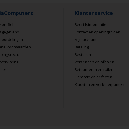
iaComputers
Klantenservice
sprofiel
Bedrijfsinformatie
fsgegevens
Contact en openingstijden
eoordelingen
Mijn account
ene Voorwaarden
Betaling
pingsrecht
Bestellen
Zeer tevred
yverklaring
Verzenden en afhalen
Stefa
imer
Retourneren en ruilen
Garantie en defecten
meer
Klachten en verbeterpunten