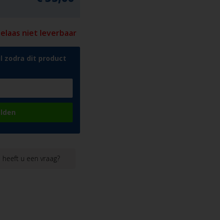
 helaas niet leverbaar
l zodra dit product
lden
heeft u een vraag?