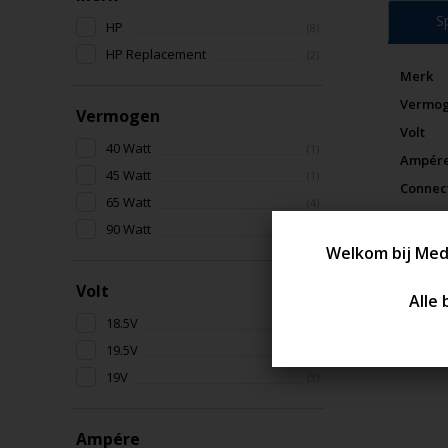
S
HP
(8)
HP Replacement
(2)
Merk
Vermo
Vermogen
Volt
40 Watt
(1)
Ampér
45 Watt
(1)
Connec
65 Watt
(4)
Garant
90 Watt
(4)
Conditi
Volt
18.5V
(3)
19.5V
(4)
19V
(3)
Ampére