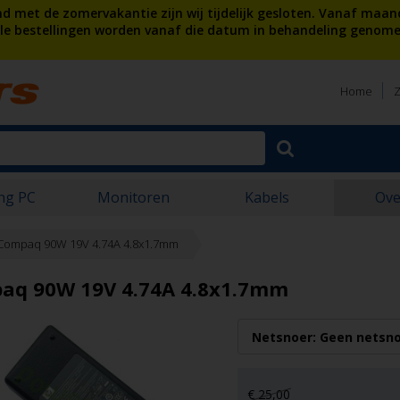
 met de zomervakantie zijn wij tijdelijk gesloten. Vanaf maan
lle bestellingen worden vanaf die datum in behandeling genome
Home
Z
ng PC
Monitoren
Kabels
Ove
Compaq 90W 19V 4.74A 4.8x1.7mm
aq 90W 19V 4.74A 4.8x1.7mm
€ 25,00