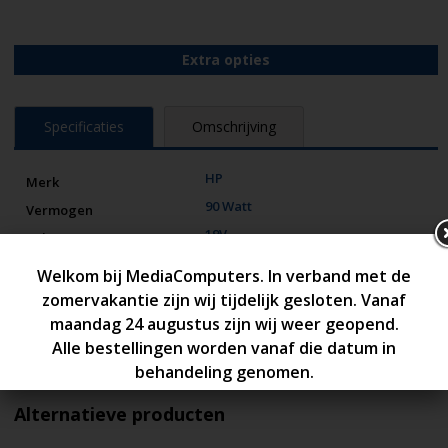
Extra opties
Specificaties
Omschrijving
HP
Merk
90 Watt
Vermogen
19V
Volt
4.74A
Ampére
7.4mm x 5.0mm Smart PIN
Connector
1 Jaar
Garantie
Nieuw
Conditie
Alternatieve producten