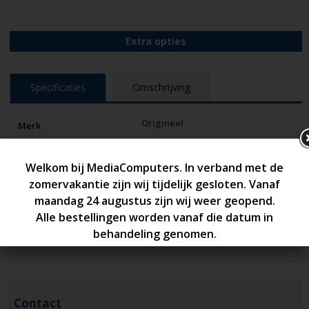
Extra opties
Specificaties
Omschrijving
Origineel
Merk
120 Watt
Vermogen
19V
Volt
6.3A
Ampére
5.5mm x 2.5mm
Connector
1 Jaar
Garantie
Nieuw
Conditie
Contact