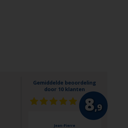
Gemiddelde beoordeling
door 10 klanten
8
,9
en met de laptop
Perfecte se
Jean-Pierre