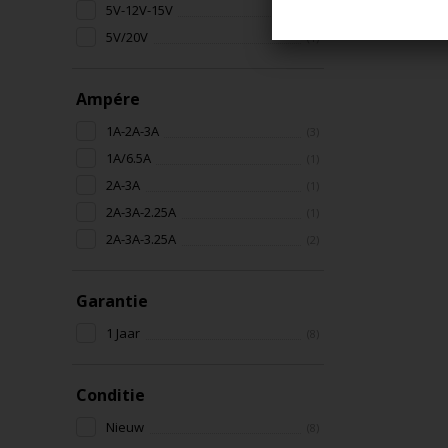
5V-12V-15V
(1)
5V/20V
(1)
Ampére
1A-2A-3A
(3)
1A/6.5A
(1)
2A-3A
(1)
2A-3A-2.25A
(1)
2A-3A-3.25A
(2)
Garantie
1 Jaar
(8)
Conditie
Nieuw
(8)