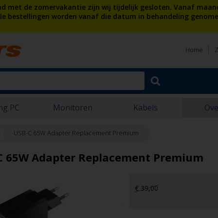
 met de zomervakantie zijn wij tijdelijk gesloten. Vanaf maan
lle bestellingen worden vanaf die datum in behandeling genome
Home
Z
ng PC
Monitoren
Kabels
Ove
USB-C 65W Adapter Replacement Premium
C 65W Adapter Replacement Premium
€ 39,00