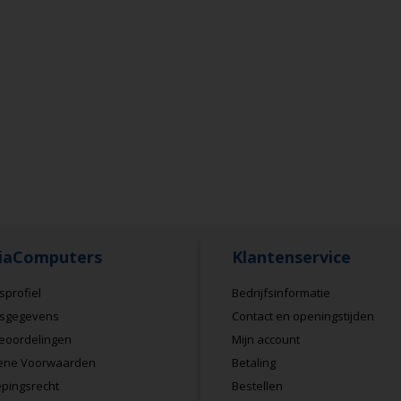
iaComputers
Klantenservice
sprofiel
Bedrijfsinformatie
fsgegevens
Contact en openingstijden
eoordelingen
Mijn account
ene Voorwaarden
Betaling
pingsrecht
Bestellen
Zeer tevred