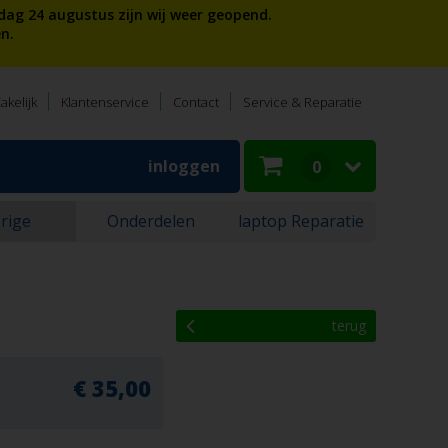
dag 24 augustus zijn wij weer geopend.
n.
akelijk
Klantenservice
Contact
Service & Reparatie
inloggen
0
rige
Onderdelen
laptop Reparatie
terug
€ 35,00