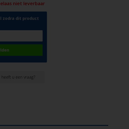
 helaas niet leverbaar
l zodra dit product
lden
heeft u een vraag?