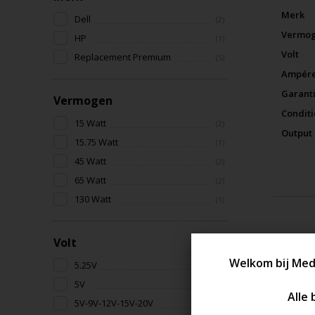
Merk
Dell
(2)
Vermo
HP
(1)
Volt
Replacement Premium
(5)
Ampér
Garant
Vermogen
Conditi
15 Watt
(2)
Output
15.75 Watt
(1)
45 Watt
(2)
65 Watt
(2)
130 Watt
(1)
Volt
5.25V
(1)
5V
(2)
5V-9V-12V-15V-20V
(3)