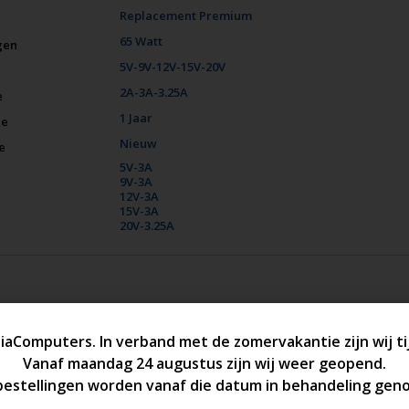
Replacement Premium
65 Watt
gen
5V-9V-12V-15V-20V
2A-3A-3.25A
e
1 Jaar
ie
Nieuw
e
5V-3A
9V-3A
12V-3A
15V-3A
20V-3.25A