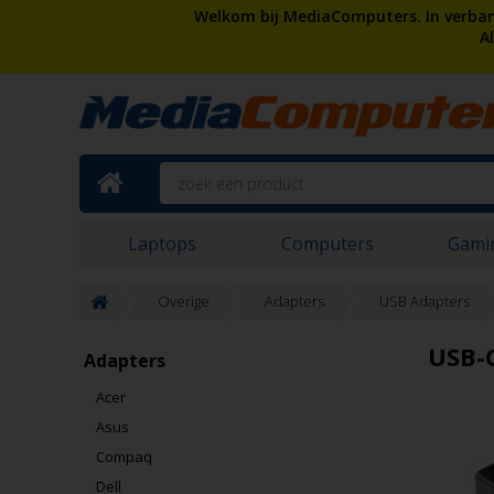
Welkom bij MediaComputers. In verband
A
Laptops
Computers
Gami
Overige
Adapters
USB Adapters
USB-
Adapters
Acer
Asus
Compaq
Dell