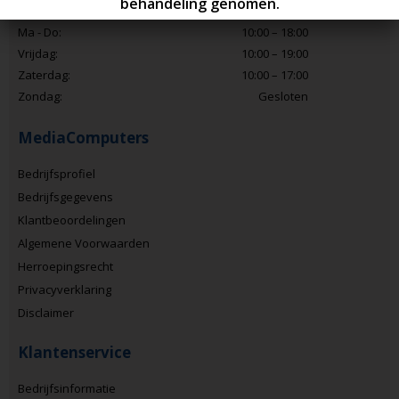
Openingstijden
Ma - Do:
10:00 – 18:00
Vrijdag:
10:00 – 19:00
Zaterdag:
10:00 – 17:00
Zondag:
Gesloten
MediaComputers
Bedrijfsprofiel
Bedrijfsgegevens
Klantbeoordelingen
Algemene Voorwaarden
Herroepingsrecht
Privacyverklaring
Disclaimer
Klantenservice
Bedrijfsinformatie