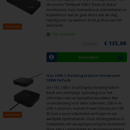
de Lenovo Thinkpad USB-C Dock. Je sluit je
monitor(en), muis, toetsenbord, internetkabel en
koptelefoon aan en gaat direct aan de slag.
Handig voor op kantoor of als je thuis aan het
werk bent.
AANBIEDING
Op voorraad
€ 135,00
€ 229,00
bestellen
Itec USB-C Dockingstation Universeel
100W Refurb
De I-TEC USB-C Dual Display Docking Station
biedt een veelzijdige oplossing voor het
uitbreiden van uw laptopfunctionaliteit. Met
ondersteuning voor twee schermen, USB-A en
USB-C-poorten, evenals Power Delivery tot 100
W, kunt u uw productiviteit verhogen en uw
AANBIEDING
werkplek optimaliseren. Deze dockingstation is
ontworpen om uw laptopervaring te verbeteren
door extra connectiviteit en stroomvoorziening