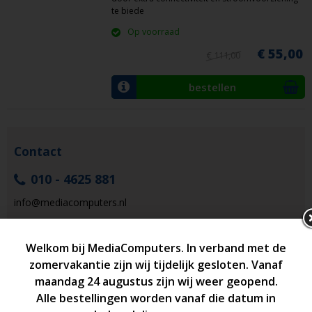
te biede
Op voorraad
€ 55,00
€ 111,00
bestellen
Contact
010 - 4625 881
info@mediacomputers.nl
Adres
MediaComputers
Schiedamseweg 147-A
3026 AJ Rotterdam