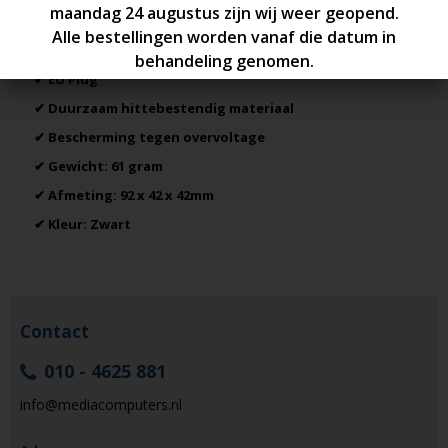
✔ Input: AC100-240V 50/60Hz 0.6A
✔ Output: 5V / 3.4A 17W
✔ EU Plug
✔ Duurzaam hittebestendig materiaal
✔ Bescherming tegen overvoltage
✔ Gewicht: 61 gram
✔ Afmeting: 92 x 42 x 42mm
✔ Kleur: Zwart
Contact
010 - 4625 881
info@mediacomputers.nl