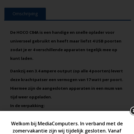
Omschrijving
De HOCO C84A is een handige en snelle oplader voor
universeel gebruikt en heeft maar liefst 4 USB poorten
zodat je er 4 verschillende apparaten tegelijk mee op
kunt laden.
Dankzij een 3.4 ampere output (op alle 4 poorten) levert
deze krachtpatser een vermogen van 17 watt per poort.
Hiermee zijn de aangesloten apparaten in een mum van
tijd weer opgeladen.
In de verpakking:
✔ HOCO C84A Resolute oplader
✔ Handleiding
Eigenschappen: